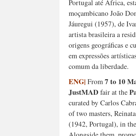
Portugal até África, e
moçambicano João Dona
Jáuregui (1957), de Iva
artista brasileira a res
origens geográficas e 
em expressões artística
comum da liberdade.
ENG|
7 to 10 M
From
JustMAD
P
fair at the
curated by Carlos Cabra
of two masters, Reinat
(1942, Portugal), in th
Alongside them, promot