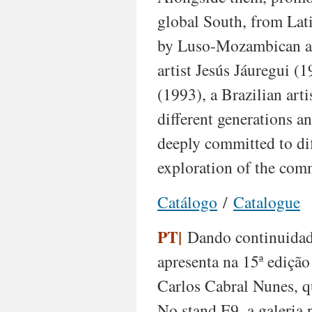
global South, from Lat
by Luso-Mozambican ar
artist Jesús Jáuregui (
(1993), a Brazilian arti
different generations a
deeply committed to diff
exploration of the co
Catálogo
/
Catalogue
PT|
Dando continuidade
apresenta na 15ª ediç
Carlos Cabral Nunes, que
No stand E9, a galeria