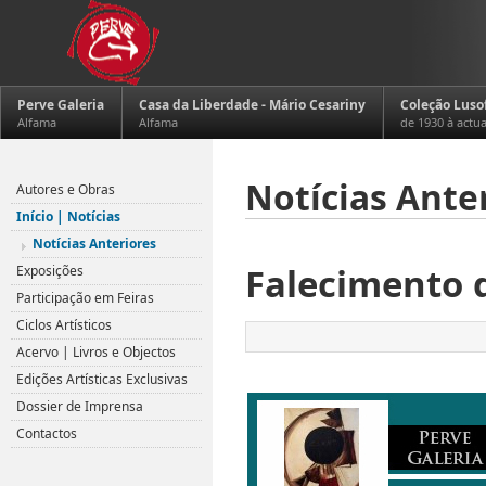
Perve Galeria
Casa da Liberdade - Mário Cesariny
Coleção Luso
Alfama
Alfama
de 1930 à actu
Notícias Ante
Autores e Obras
Início | Notícias
Notícias Anteriores
Falecimento d
Exposições
Participação em Feiras
Ciclos Artísticos
Acervo | Livros e Objectos
Edições Artísticas Exclusivas
Dossier de Imprensa
Contactos