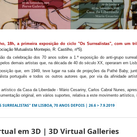
ho, 18h, a primeira exposição do ciclo "Os Surrealistas", com um tri
ociação Mutualista Montepio, R. Castilho, nº5).
ião da celebração dos 70 anos sobre a 1.ª exposição do anti-grupo surreal
elos demais artistas que, na década de 40 do século XX, operaram em Lisbo
posição que, em 1949, teve lugar na sala de projeções da Pathé Baby, ju
alista português e todos os outros autores que, por via da afinidade art
r artístico da Casa da Liberdade - Mário Cesariny, Carlos Cabral Nunes, apre
cumentação original, em vários suportes, relativa a este movimento artístico,
S SURREALISTAS" EM LISBOA, 70 ANOS DEPOIS | 26.6 > 7.9.2019
rtual em 3D | 3D Virtual Galleries