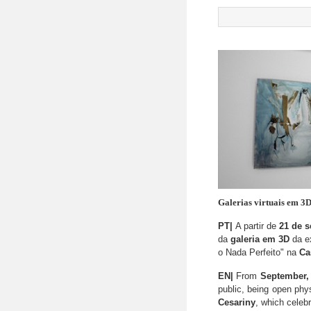
Galerias virtuais em 3D
PT|
A partir de
21 de 
da
galeria
em 3D
da e
o Nada Perfeito"
na
Ca
EN|
From
September
public,
being open phys
Cesariny
,
which
celeb