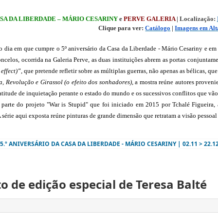
SA DA LIBERDADE – MÁRIO CESARINY
 e 
PERVE GALERIA 
| Localização: 
Clique para ver: 
Catálogo
 | 
Imagens em Alt
o dia em que cumpre o 5º aniversário da Casa da Liberdade - Mário Cesariny e em q
celos, ocorrida na Galeria Perve, as duas instituições abrem as portas conjuntame
effect)
"
, que pretende refletir sobre as múltiplas guerras, não apenas as bélicas, 
a, Revolução e Girassol (o efeito dos sonhadores)
, a mostra reúne autores proveni
 atitude de inquietação perante o estado do mundo e os sucessivos conflitos que vã
parte do projeto "War is Stupid" que foi iniciado em 2015 por Tchalé Figueira, 
 série aqui exposta reúne pinturas de grande dimensão que retratam a visão pessoal d
 - 5.º ANIVERSÁRIO DA CASA DA LIBERDADE - MÁRIO CESARINY | 02.11 > 22.12
 de edição especial de Teresa Balté