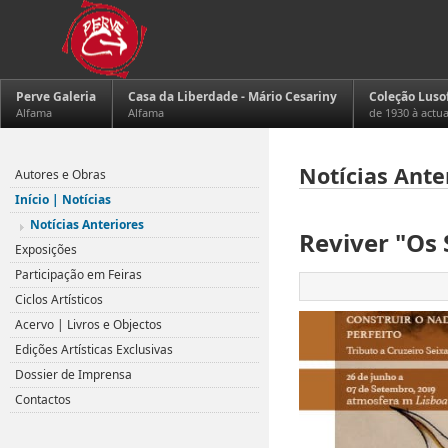
Perve Galeria
Casa da Liberdade - Mário Cesariny
Coleção Luso
Alfama
Alfama
de 1930 à actu
Notícias Ante
Autores e Obras
Início | Notícias
Notícias Anteriores
Reviver "Os 
Exposições
Participação em Feiras
Ciclos Artísticos
Acervo | Livros e Objectos
Edições Artísticas Exclusivas
Dossier de Imprensa
Contactos