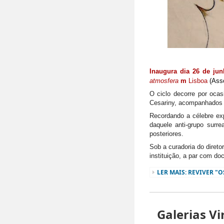
Inaugura dia 26 de jun
atmosfera
m
Lisboa
(Ass
O ciclo decorre por ocas
Cesariny, acompanhados p
Recordando a célebre ex
daquele anti-grupo surre
posteriores.
Sob a curadoria do direto
instituição, a par com do
LER MAIS: REVIVER "O
Galerias Vi