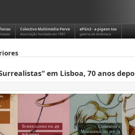
fonias
Colectivo Multimédia Perve
aPGn2 - a pigeon too
alidade
Associação fundada em 1997
galeria de Alcântara
riores
Surrealistas" em Lisboa, 70 anos depoi