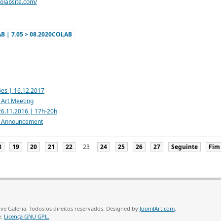
olabsite.com/
AB | 7.05 > 08.2020COLAB
ões | 16.12.2017
 Art Meeting
 26.11.2016 | 17h-20h
| Announcement
8
19
20
21
22
23
24
25
26
27
Seguinte
Fim
ve Galeria. Todos os direitos reservados. Designed by
JoomlArt.com
.
e.
Licença GNU GPL.