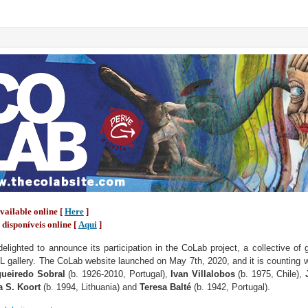
vailable online
[
Here
]
disponíveis online
[
Aqui
]
delighted to announce its participation in the CoLab project, a collective of 
L gallery. The CoLab website launched on May 7th, 2020, and it is counting w
gueiredo Sobral
(b. 1926-2010, Portugal),
Ivan Villalobos
(b. 1975, Chile),
a S. Koort
(b. 1994, Lithuania) and
Teresa Balté
(b. 1942, Portugal).