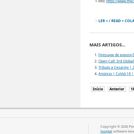
+ info:
https://www.thec
LER + / READ + COL
MAIS ARTIGOS...
Finissage de exposiç
Open Call: 3rd Global
Tributo a Cesariny |
Anúncio | CoVid-19 
Início
Anterior
1
Copyright © 2026 Per
Joomla!
software livr