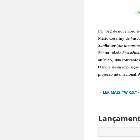
CA
PT |
 A 2 de novembro, n
Mário Cesariny de Vascon
Sunflower 
(the dreamers 
Subintitulada 
Resistênci
artístico, uma constante
O mote desta exposição 
projeção internacional. A
LER MAIS: "W.R.S."
Lançamento