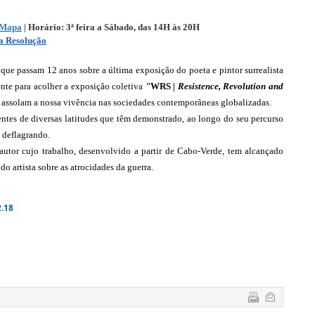
Mapa
 | 
H
orário: 3ª feira a Sábado, das 14H às 20H 
a Resolução
ue passam 12 anos sobre a última exposição do poeta e pintor surrealista 
nte para acolher a exposição coletiva 
"
WRS
 | Resistence, Revolution and 
que assolam a nossa vivência nas sociedades contemporâneas globalizadas.
entes de diversas latitudes que têm demonstrado, ao longo do seu percurso 
o deflagrando.
autor cujo trabalho, desenvolvido a partir de Cabo-Verde, tem alcançado 
o artista sobre as atrocidades da guerra.
.18