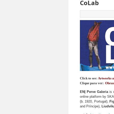
CoLab
Click to see:
Artworks a
Clique para ver:
Obras 
EN| Perve Galeria
is 
online platform by SKA
(b. 1920, Portugal),
Fi
and Príncipe),
Liudvik