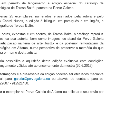
 em período de lançamento a edição especial do catálogo da
lógica de Teresa Balté, patente na Perve Galeria.
penas 25 exemplares, numerados e assinados pela autora e pelo
s Cabral Nunes, a edição é bilingue, em português e em inglês, e
igrafia de Teresa Balté.
 obras, expostas e em acervo, de Teresa Balté, o catálogo reproduz
tos da sua autoria, bem como imagens do stand da Perve Galeria
rticipação na feira de arte JustLx e da posterior remontagem da
ológica em Alfama, numa perspetiva de preservar a memória do que
ra em torno desta artista.
ia possibilita a aquisição desta edição exclusiva com condições
lançamento válidas até ao encerramento da mostra (30.6.2018).
nformações e a pré-reserva da edição poderão ser efetuados mediante
ail para
galeria@pervegaleria.eu
ou através de contacto para os
22607 - 912521450.
r o exemplar na Perve Galeria de Alfama ou solicitar o seu envio por