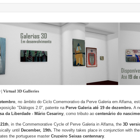
 | Virtual 3D Galleries
setembro
, no âmbito do Ciclo Comemorativo da Perve Galeria em Alfama, es
xposição
"Diálogos 2.0", patente
na
Perve Galeria até 19 de dezembro.
A n
sa da Liberdade - Mário Cesariny
, como tributo ao
centenário do nascime
,
21th
, in the Commemorative Cycle of Perve Galeria in Alfama, the
3D versi
ically until
December, 19th.
The novelty takes place in conjunction with th
rates the
portuguese master
Cruzeiro Seixas
centennary
.