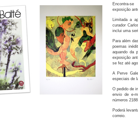
Encontra-se
exposição anto
Limitada a a
curador Carlo
inclui uma ser
Para além das
poemas inédi
aquando da pa
exposição ant
se fez até ago
A Perve Galer
especiais de 
O pedido de i
envio de e-m
números 2188
Poderá levanta
correio.