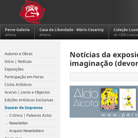
Perve Galeria
Casa da Liberdade - Mário Cesariny
Coleção Luso
Alfama
Alfama
de 1930 à actu
Notícias da exposi
Autores e Obras
imaginação (devor
Início | Notícias
Exposições
Participação em Feiras
Ciclos Artísticos
Acervo | Livros e Objectos
Edições Artísticas Exclusivas
Dossier de Imprensa
Crónica | Palavras Actos
Newsletter
.
Arquivo Newsletters
.