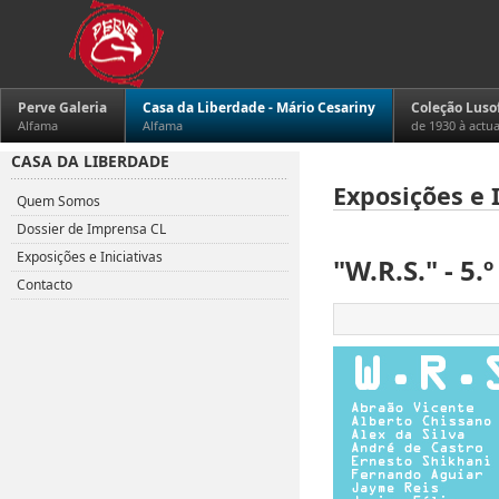
Perve Galeria
Casa da Liberdade - Mário Cesariny
Coleção Luso
Alfama
Alfama
de 1930 à actu
CASA DA LIBERDADE
Exposições e I
Quem Somos
Dossier de Imprensa CL
Exposições e Iniciativas
"W.R.S." - 5
Contacto