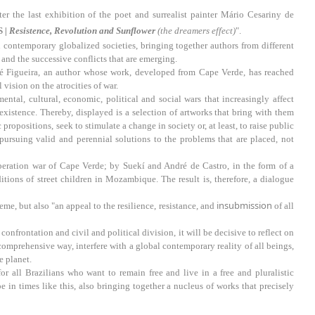
 the last exhibition of the poet and surrealist painter Mário Cesariny de 
S
 | Resistence, Revolution and Sunflower 
(the dreamers effect)
".
n contemporary globalized societies, bringing together authors from different
 and the successive conflicts that are emerging.
halé Figueira, an author whose work, developed from Cape Verde, has reached
 vision on the atrocities of war.
ntal, cultural, economic, political and social wars that increasingly affect
 existence. Thereby, displayed is a selection of artworks that bring with them
ropositions, seek to stimulate a change in society or, at least, to raise public
 pursuing valid and perennial solutions to the problems that are placed, not
beration war of Cape Verde; by Suekí and André de Castro, in the form of a
ions of street children in Mozambique. The result is, therefore, a dialogue
insubmission
eme, but also "an appeal to the resilience, resistance, and
of all
onfrontation and civil and political division, it will be decisive to reflect on
 comprehensive way, interfere with a global contemporary reality of all beings,
e planet.
for all Brazilians who want to remain free and live in a free and pluralistic
e in times like this, also bringing together a nucleus of works that precisely