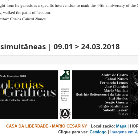
ht from its genesis as a specific intervention to mark the 44th anniversary of th
y, walked the paths of freedom.
rator: Carlos Cabral Nunes
.
simultâneas | 09.01 > 24.03.2018
CASA DA LIBERDADE - MÁRIO CESARINY
| Localização:
Mapa
|
HORÁ
Clique para ver:
Catálogo
|
Imagens em Al