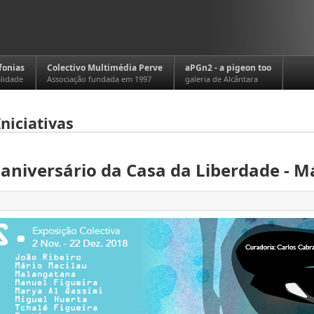
fonias
Colectivo Multimédia Perve
aPGn2 - a pigeon too
alidade
Associação fundada em 1997
galeria de Alcântara
niciativas
.º aniversário da Casa da Liberdade - M