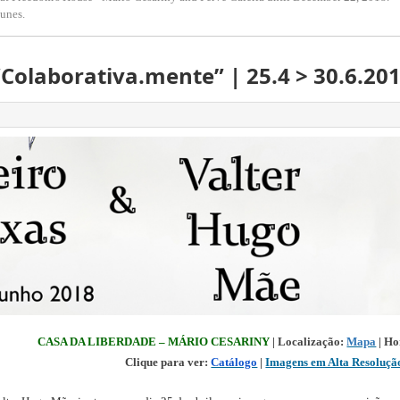
unes.
Colaborativa.mente” | 25.4 > 30.6.20
CASA DA LIBERDADE – MÁRIO CESARINY
 | Localização: 
Mapa
 | H
Clique para ver: 
Catálogo
 | 
Imagens em Alta Resoluçã