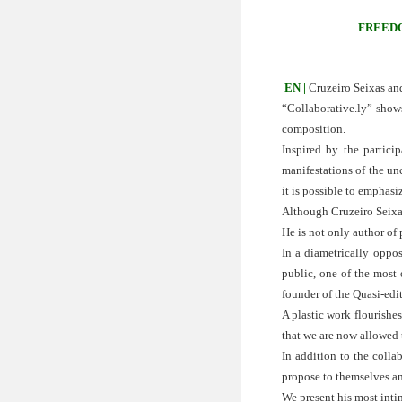
FREEDO
EN |
 Cruzeiro Seixas an
“Collaborative.ly” show
composition.
Inspired by the partici
manifestations of the unc
it is possible to emphasi
Although Cruzeiro Seixas 
He is not only author of p
In a diametrically oppos
public, one of the most 
founder of the Quasi-edit
A plastic work flourishes
that we are now allowed 
In addition to the colla
propose to themselves an
We present his most inti