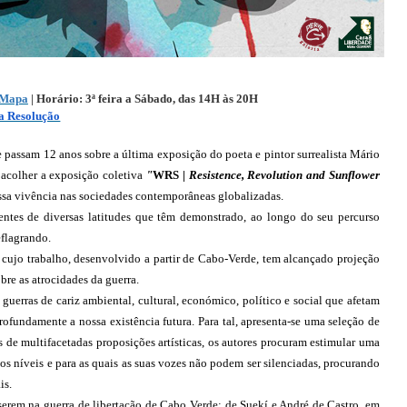
Mapa
 | 
H
orário: 3ª feira a Sábado, das 14H às 20H 
a Resolução
passam 12 anos sobre a última exposição do poeta e pintor surrealista Mário 
 acolher a exposição coletiva 
"
WRS |
 Resistence, Revolution and Sunflower 
nossa vivência nas sociedades contemporâneas globalizadas.
entes de diversas latitudes que têm demonstrado, ao longo do seu percurso 
eflagrando.
 cujo trabalho, desenvolvido a partir de Cabo-Verde, tem alcançado projeção 
bre as atrocidades da guerra.
 guerras de cariz ambiental, cultural, económico, político e social que afetam 
ofundamente a nossa existência futura. Para tal, apresenta-se uma seleção de 
de multifacetadas proposições artísticas, os autores procuram estimular uma 
s níveis e para as quais as suas vozes não podem ser silenciadas, procurando 
is.
erem na guerra de libertação de Cabo Verde; de Suekí e André de Castro, em 