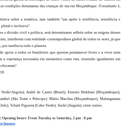
 as condições desumanas das crianças de rua em Moçambique. O resultado é, 
tica sobre a temática, mas também "um apelo à resiliência, resistência e 
plural e inclusiva".
e divisão civil e política, será determinante refletir sobre as origens desses 
te, interferem com realidade contemporânea global de todos os seres, já que 
, por inerência todo o planeta.
e apoio a todos os brasileiros que querem permanecer livres e a viver num 
levar a esperança necessária em momentos como este, reunindo igualmente um 
colocaram".
018.
 Verde/Angola)
; 
André de Castro (Brasil)
; 
Ernesto Shikhani (Moçambique)
; 
ambel (São Tomé e Príncipe)
; 
Mário Macilau (Moçambique)
; 
Malangatana 
hile)
; 
Tchalé Figueira (Cabo Verde)
; 
Suekí (Angola)
; 
entre outros.
 | 
Opening hours: From Tuesday to Saturday, 2 pm - 8 pm
on Images