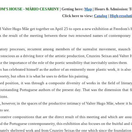
M’S HOUSE - MÁRIO CESARINY
 | Getting here: 
Map
 | Hours & Admission: 
T
Click here to view: 
Catalog
 | 
High-resolut
d Valter Hugo Mãe get together on April 25 to open a new exhibition at Freedom’s 
s the result of the meeting between these two renowned names of contemporary c
patory processes, recurrent among members of the surrealist movement, staunch 
onscious as a driving force of the artistic production, Cruzeiro Seixas and Valter 
ze the importance of the role of the poetic sensibility that inevitably unites them.
has celebrated himself as the author of an eminently more plastic work, it is also 
oetry, but often it is what he uses to define his painting.
ed position, it was through a composite diversity of works in the field of litera
outstanding Portuguese authors of the present day. That was the dimension that fi
ions.
, however, in the spaces of the productive intimacy of Valter Hugo Mãe, where it has
to see.
borative compositions that are the direct result of this meeting and which are assum
d the Portuguese contemporaneity, this exhibition also focuses on the fruitful and 
mately sheltered work and from Cruzeiro Seixas the one which since the foundation 