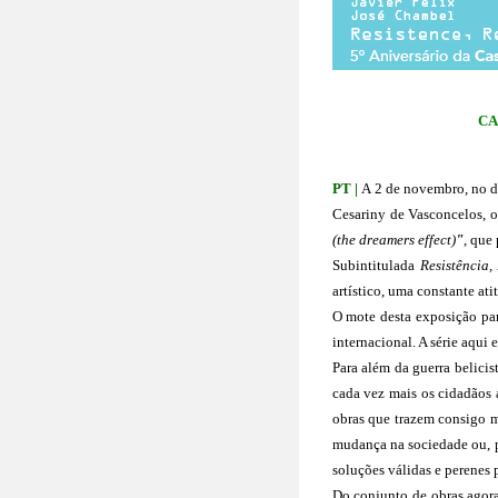
CA
PT | 
A 2 de novembro, no di
Cesariny de Vasconcelos, o
(the dreamers effect)
"
, que
Subintitulada 
Resistência,
artístico, uma constante at
O mote desta exposição par
internacional. A série aqui 
Para além da guerra belicis
cada vez mais os cidadãos a
obras que trazem consigo me
mudança na sociedade ou, pe
soluções válidas e perenes 
Do conjunto de obras agora