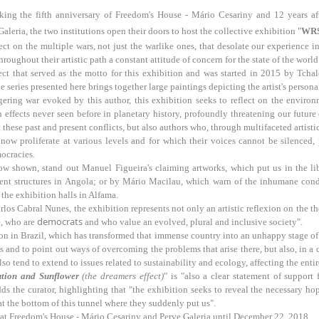
ng the fifth anniversary of Freedom's House - Mário Cesariny and 12 years after
aleria, the two institutions open their doors to host the collective exhibition "
WR
ect on the multiple wars, not just the warlike ones, that desolate our experience i
oughout their artistic path a constant attitude of concern for the state of the world
ject that served as the motto for this exhibition and was started in 2015 by Tc
e series presented here brings together large paintings depicting the artist's personal
ring war evoked by this author, this exhibition seeks to reflect on the environme
h effects never seen before in planetary history, profoundly threatening our future
hese past and present conflicts, but also authors who, through multifaceted artistic p
 now proliferate at various levels and for which their voices cannot be silenced,
ocracies.
ow shown, stand out Manuel Figueira's claiming artworks, which put us in the li
nt structures in Angola; or by Mário Macilau, which warn of the inhumane condit
 the exhibition halls in Alfama.
los Cabral Nunes, the exhibition represents not only an artistic reflexion on the th
democrats
e, who are
and who value an evolved, plural and inclusive society".
ion in Brazil, which has transformed that immense country into an unhappy stage of c
ts and to point out ways of overcoming the problems that arise there, but also, in a
lso tend to extend to issues related to sustainability and ecology, affecting the entir
ution and Sunflower
(the dreamers effect)
" is "also a clear statement of support 
dds the curator, highlighting that "the exhibition seeks to reveal the necessary hop
 at the bottom of this tunnel where they suddenly put us".
 at Freedom's House - Mário Cesariny and Perve Galeria until December 22, 2018.