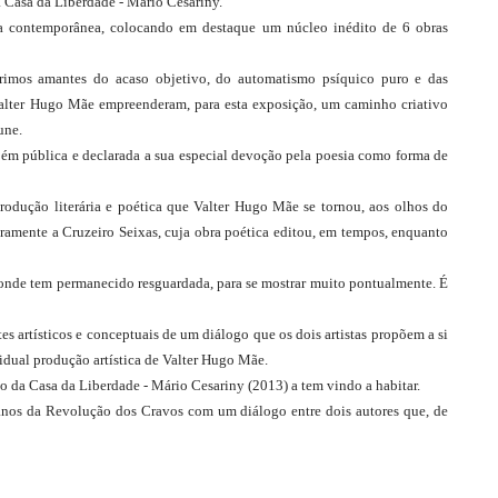
 Casa da Liberdade - Mário Cesariny.
ra contemporânea, colocando em destaque um núcleo inédito de 6 obras 
érrimos amantes do acaso objetivo, do automatismo psíquico puro e das 
Valter Hugo Mãe empreenderam, para esta exposição, um caminho criativo 
une.
ém pública e declarada a sua especial devoção pela poesia como forma de 
dução literária e poética que Valter Hugo Mãe se tornou, aos olhos do 
ramente a Cruzeiro Seixas, cuja obra poética editou, em tempos, enquanto 
onde tem permanecido resguardada, para se mostrar muito pontualmente. É 
 artísticos e conceptuais de um diálogo que os dois artistas propõem a si 
dual produção artística de Valter Hugo Mãe.
o da Casa da Liberdade - Mário Cesariny (2013) a tem vindo a habitar.
anos da Revolução dos Cravos com um diálogo entre dois autores que, de 