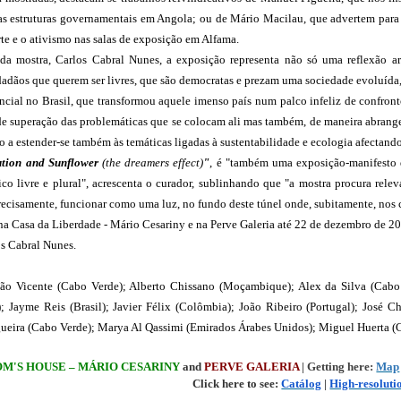
as estruturas governamentais em Angola; ou de Mário Macilau, que advertem para
rte e o ativismo nas salas de exposição em Alfama.
 mostra, Carlos Cabral Nunes, a exposição representa não só uma reflexão artís
adãos que querem ser livres, que são democratas e prezam uma sociedade evoluída, 
ncial no Brasil, que transformou aquele imenso país num palco infeliz de confrontos 
de superação das problemáticas que se colocam ali mas também, de maneira abrangen
o a estender-se também às temáticas ligadas à sustentabilidade e ecologia afectando
ution and Sunflower 
(the dreamers effect)
"
, é "também uma exposição-manifesto d
ico livre e plural", acrescenta o curador, sublinhando que "a mostra procura re
precisamente, funcionar como uma luz, no fundo deste túnel onde, subitamente, nos 
 na Casa da Liberdade - Mário Cesariny e na Perve Galeria até 22 de dezembro de 2
os Cabral Nunes.
braão Vicente (Cabo Verde); Alberto Chissano (Moçambique)
; 
Alex da Silva (Cabo
)
; 
Jayme Reis (Brasil)
; 
Javier Félix (Colômbia)
; 
João Ribeiro (Portugal)
; 
José Ch
ueira (Cabo Verde)
; 
Marya Al Qassimi (Emirados Árabes Unidos)
; 
Miguel Huerta (C
M'S HOUSE – MÁRIO CESARINY
 and 
PERVE GALERIA 
| Getting here: 
Map
Click here to see: 
Catálog
 | 
High-resoluti