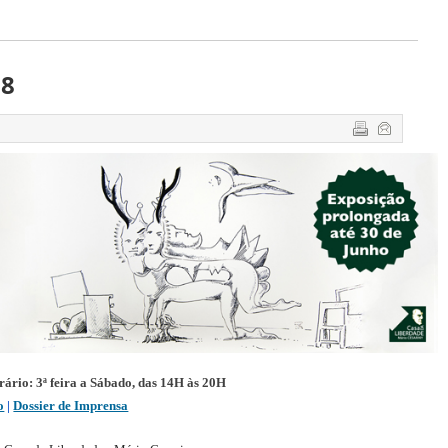
18
orário: 3ª feira a Sábado, das 14H às 20H
o
 | 
Dossier de Imprensa