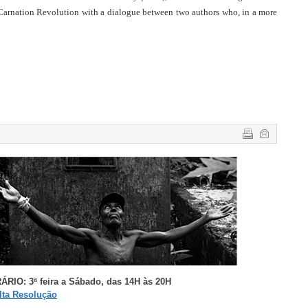
e Carnation Revolution with a dialogue between two authors who, in a more 
RIO: 3ª feira a S
ábado,
das 14H às 20H
ta Resolução