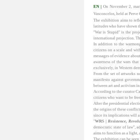
EN | 
On November 2, marki
Vasconcelos, held at Perve G
The exhibition aims to refl
latitudes who have shown thr
"War is Stupid" is the pro
international projection. Th
In addition to the warmonge
citizens on a scale and wit
messages of evidence about t
awareness of the wars that
exclusively, in Western dem
From the set of artworks n
manifesto against governme
between art and activism in
According to the curator Car
citizens who want to be fre
After the presidential elect
the origins of these conflic
since its implications will a
"
WRS
| Resistence
, Revol
democratic state of law", a
aims to function as a light,
The exhibition can be seen