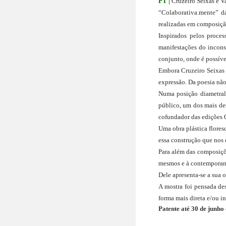
PT | 
Cruzeiro Seixas e V
“Colaborativa.mente” d
realizadas em composiçã
Inspirados pelos proces
manifestações do incons
conjunto, onde é possíve
Embora Cruzeiro Seixas 
expressão. Da poesia não 
Numa posição diametralm
público, um dos mais des
cofundador das edições Q
Uma obra plástica flore
essa construção que nos 
Para além das composiçõe
mesmos e à contemporane
Dele apresenta-se a sua 
A mostra foi pensada de
forma mais direta e/ou in
Patente até 30 de junho