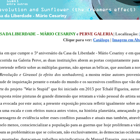
SA DA LIBERDADE – MÁRIO CESARINY
 e 
PERVE GALERIA 
| Localização: 
Clique para ver: 
Catálogo
 | 
Imagens em Alt
a em que cumpre o 5º aniversário da Casa da Liberdade - Mário Cesariny e em que 
corrida na Galeria Perve, as duas instituições abrem as portas conjuntamente para
 pretende refletir sobre as múltiplas guerras, não apenas as bélicas, que assolam a 
 Revolução e Girassol (o efeito dos sonhadores)
, a mostra reúne autores proveni
itude de inquietação perante o estado do mundo e os sucessivos conflitos que vão d
te do projeto "War is Stupid" que foi iniciado em 2015 por Tchalé Figueira, autor
exposta reúne pinturas de grande dimensão que retratam a visão pessoal do artista so
ta evocada por este autor, a presente exposição procura refletir igualmente sobre as
 uma escala e com efeitos nunca antes vistos, na história planetária, ameaçando pr
nsagens de evidência sobre esses conflitos passados e atuais mas também, através 
lo menos, consciencializar a população para as guerras que hoje proliferam a vário
para as problemáticas que se colocam, não exclusivamente, às democracias ocidenta
 mostradas, destacam-se trabalhos reivindicativos de Manuel Figueira, que nos ins