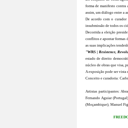
forma de manifesto contra 
assim, um diálogo entre a a
De acordo com o curador da
insubmissão de todos os cid
Decorrida a eleição preside
conflitos e apontar formas 
as suas implicações tenderã
"
WRS |
 Resistence, Revol
estado de direito democrát
núcleo de obras que visa, 
A exposição pode ser vista
Conceito e curadoria: Carl
Artistas participantes: A
Fernando Aguiar (Portugal
(Moçambique)
; 
Manuel Fig
FREEDO