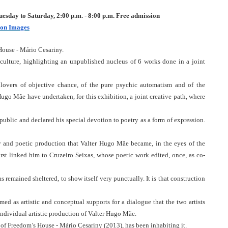
uesday to Saturday, 2:00 p.m. - 8:00 p.m. Free admission 
ion Images
House - Mário Cesariny.
ulture, highlighting an unpublished nucleus of 6 works done in a joint 
lovers of objective chance, of the pure psychic automatism and of the 
Hugo Mãe have undertaken, for this exhibition, a joint creative path, where 
public and declared his special devotion to poetry as a form of expression. 
ry and poetic production that Valter Hugo Mãe became, in the eyes of the 
rst linked him to Cruzeiro Seixas, whose poetic work edited, once, as co-
 remained sheltered, to show itself very punctually. It is that construction 
ed as artistic and conceptual supports for a dialogue that the two artists 
individual artistic production of Valter Hugo Mãe.
of Freedom’s House - Mário Cesariny (2013), has been inhabiting it.