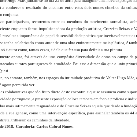
alter Hugo Mãe, juntam-se no dia 25 de abril para inaugurar uma nova exposição na
á a conhecer o resultado do encontro entre estes dois nomes cimeiros da cultu
o conjunta.
sos participativos, recorrentes entre os membros do movimento surrealista, ac
ciente enquanto forma impulsionadora da produção artística, Cruzeiro Seixas e 
l ressaltar a importância do papel da sensibilidade poética que inevitavelmente os 
se tenha celebrizado como autor de uma obra eminentemente mais plástica, é tamb
só é autor como, tantas vezes, é dela que faz uso para definir a sua pintura.
ente oposta, foi através de uma compósita diversidade de obras no campo da pro
tacados autores portugueses da atualidade. Foi essa a dimensão que o uniu primei
uasi. 
sce, no entanto, também, nos espaços da intimidade produtiva de Valter Hugo Mãe, 
é agora permitida ver.
s colaborativas que são fruto direto deste encontro e que se assumem como suportes
idade portuguesa, a presente exposição coloca também em foco a profícua e indivi
obra mais intimamente resguardada e de Cruzeiro Seixas aquela que desde a fundaçã
sde a sua génese, como uma intervenção específica, para assinalar também os 44 
direta, trilharam os caminhos da liberdade.
 de 2018.
Curadoria: Carlos Cabral Nunes.