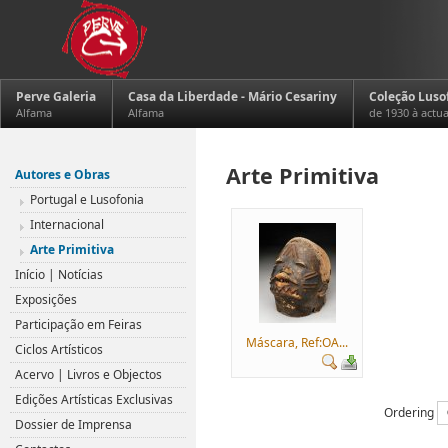
Perve Galeria
Casa da Liberdade - Mário Cesariny
Coleção Luso
Alfama
Alfama
de 1930 à actu
Arte Primitiva
Autores e Obras
Portugal e Lusofonia
Internacional
Arte Primitiva
Início | Notícias
Exposições
Participação em Feiras
Máscara, Ref:OA...
Ciclos Artísticos
Acervo | Livros e Objectos
Edições Artísticas Exclusivas
Ordering
Dossier de Imprensa