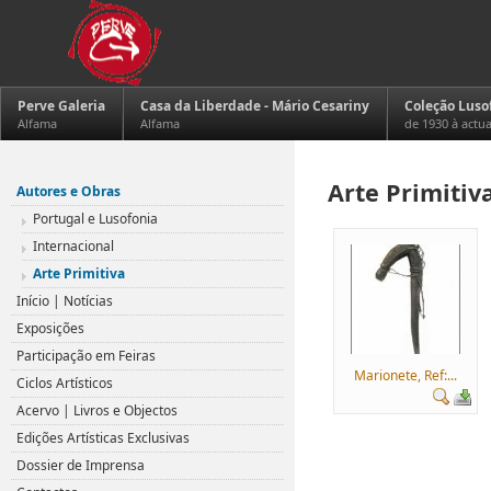
Perve Galeria
Casa da Liberdade - Mário Cesariny
Coleção Luso
Alfama
Alfama
de 1930 à actu
Arte Primitiv
Autores e Obras
Portugal e Lusofonia
Internacional
Arte Primitiva
Início | Notícias
Exposições
Participação em Feiras
Marionete, Ref:...
Ciclos Artísticos
Acervo | Livros e Objectos
Edições Artísticas Exclusivas
Dossier de Imprensa