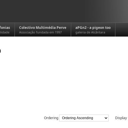
fonias
Colectivo Multimédia Perve
aPGn2 - a pigeon too
alidade
Associação fundada em 1997
galeria de Alcântara
a
Ordering
Displa