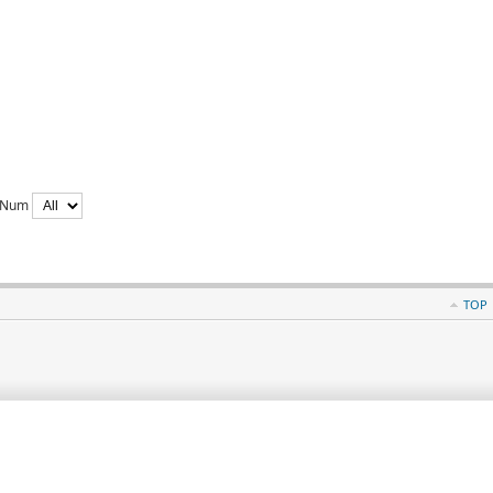
y Num
TOP