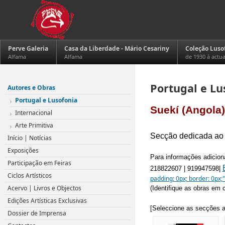
Perve Galeria
Casa da Liberdade - Mário Cesariny
Coleção Luso
Alfama
Alfama
de 1930 à actu
Portugal e Lu
Autores e Obras
Portugal e Lusofonia
Suekí (Angola)
Internacional
.
Arte Primitiva
Secção dedicada ao a
Início | Notícias
.
Exposições
Para informações adiciona
Participação em Feiras
218822607 | 919947598|
Ciclos Artísticos
padding: 0px; border: 0px;
Acervo | Livros e Objectos
(Identifique as obras em
.
Edições Artísticas Exclusivas
[Seleccione as secções a
Dossier de Imprensa