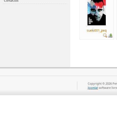
Contactos
sueki001_peq
Copyright © 2026 Per
Joomla!
software livr