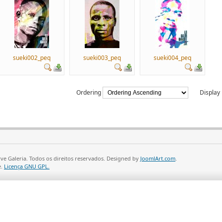
sueki002_peq
sueki003_peq
sueki004_peq
Ordering
Displa
ve Galeria. Todos os direitos reservados. Designed by
JoomlArt.com
.
e.
Licença GNU GPL.