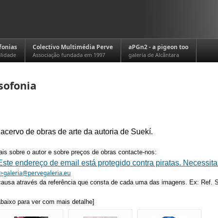
fonias
Colectivo Multimédia Perve
aPGn2 - a pigeon too
alidade
Associação fundada em 1997
galeria de Alcântara
sofonia
cervo de obras de arte da autoria de Suekí.
is sobre o autor e sobre preços de obras contacte-nos:
Este endereço de email está protegido contra piratas. Necessita a
">
galeria@pervegaleria.eu
 causa através da referência que consta de cada uma das imagens. Ex: Ref.
baixo para ver com mais detalhe]