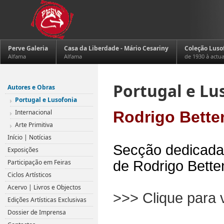
Perve Galeria
Casa da Liberdade - Mário Cesariny
Coleção Luso
Alfama
Alfama
de 1930 à actu
Portugal e Lu
Autores e Obras
Portugal e Lusofonia
Internacional
Rodrigo Bette
Arte Primitiva
Início | Notícias
Secção dedicada 
Exposições
Participação em Feiras
de Rodrigo Bette
Ciclos Artísticos
Acervo | Livros e Objectos
>>> Clique para 
Edições Artísticas Exclusivas
.
Dossier de Imprensa