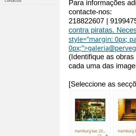
Contactos
Para informações adi
contacte-nos:
218822607 | 919947
contra piratas. Neces
style="margin: 0px; p
0px;">
galeria@perveg
(Identifique as obra
cada uma das imagen
.
[Seleccione as secçõ
Hamburg bar, 20...
Hamburg ba