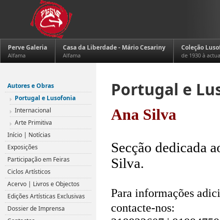
Perve Galeria
Casa da Liberdade - Mário Cesariny
Coleção Luso
Alfama
Alfama
de 1930 à actu
Portugal e Lu
Autores e Obras
Portugal e Lusofonia
Internacional
Ana Silva
Arte Primitiva
.
Início | Notícias
Secção dedicada ao
Exposições
Participação em Feiras
Silva.
Ciclos Artísticos
.
Acervo | Livros e Objectos
Para informações adici
Edições Artísticas Exclusivas
contacte-nos:
Dossier de Imprensa