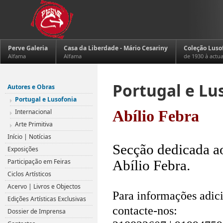
Perve Galeria
Casa da Liberdade - Mário Cesariny
Coleção Luso
Alfama
Alfama
de 1930 à actu
Portugal e Lu
Autores e Obras
Portugal e Lusofonia
Internacional
Abílio Febra
Arte Primitiva
.
Início | Notícias
Secção dedicada ao
Exposições
Participação em Feiras
Abílio Febra.
Ciclos Artísticos
.
Acervo | Livros e Objectos
Para informações adici
Edições Artísticas Exclusivas
contacte-nos:
Dossier de Imprensa