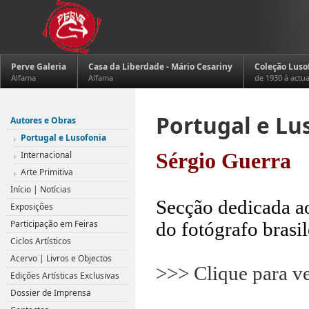
Perve Galeria
Casa da Liberdade - Mário Cesariny
Coleção Luso
Alfama
Alfama
de 1930 à actu
Portugal e Lu
Autores e Obras
Portugal e Lusofonia
Internacional
Sérgio Guerra
Arte Primitiva
.
Início | Notícias
Secção dedicada ao
Exposições
Participação em Feiras
do fotógrafo brasi
Ciclos Artísticos
Acervo | Livros e Objectos
>>> Clique para v
Edições Artísticas Exclusivas
.
Dossier de Imprensa