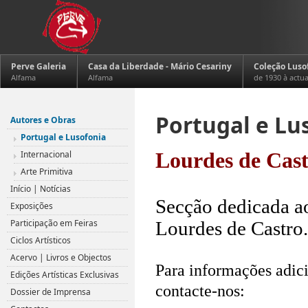
Perve Galeria
Casa da Liberdade - Mário Cesariny
Coleção Luso
Alfama
Alfama
de 1930 à actu
Portugal e Lu
Autores e Obras
Portugal e Lusofonia
Internacional
Lourdes de Cas
Arte Primitiva
.
Início | Notícias
Secção dedicada ao
Exposições
Participação em Feiras
Lourdes de Castro.
Ciclos Artísticos
.
Acervo | Livros e Objectos
Para informações adici
Edições Artísticas Exclusivas
contacte-nos:
Dossier de Imprensa