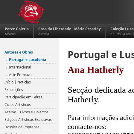
Perve Galeria
Casa da Liberdade - Mário Cesariny
Coleção Luso
Alfama
Alfama
de 1930 à actu
Portugal e Lu
Autores e Obras
Portugal e Lusofonia
Internacional
Ana Hatherly
Arte Primitiva
.
Início | Notícias
Secção dedicada ao
Exposições
Participação em Feiras
Hatherly.
Ciclos Artísticos
.
Acervo | Livros e Objectos
Para informações adici
Edições Artísticas Exclusivas
contacte-nos:
Dossier de Imprensa