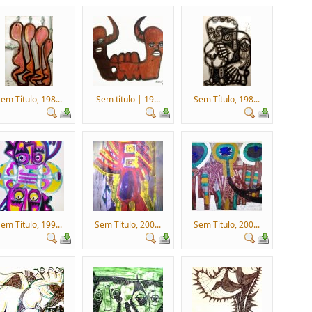
em Título, 198...
Sem título | 19...
Sem Título, 198...
em Título, 199...
Sem Título, 200...
Sem Título, 200...