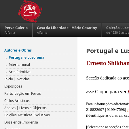
Perve Galeria
Casa da Liberdade - Mário Cesariny
Coleção Luso
Alfama
Alfama
de 1930 à actu
Portugal e Lu
Autores e Obras
Portugal e Lusofonia
Ernesto Shikhan
Internacional
.
Arte Primitiva
Secção dedicada ao acer
Início | Notícias
Exposições
>>> Clique para ver
Participação em Feiras
.
Ciclos Artísticos
Para informações adicionais
Acervo | Livros e Objectos
218822607 | 919947598|
g
Edições Artísticas Exclusivas
(Identifique as obras em ca
.
Dossier de Imprensa
[Seleccione as secções abai