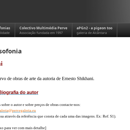
fonias
Colectivo Multimédia Perve
aPGn2 - a pigeon too
alidade
Associação fundada em 1997
galeria de Alcântara
sofonia
i
vo de obras de arte da autoria de Ernesto Shikhani.
Biografia do autor
 sobre o autor e sobre preços de obras contacte-nos:
aleria@pervegaleria.eu
usa através da referência que consta de cada uma das imagens. Ex: Ref. S1).
xo para ver com mais detalhe]