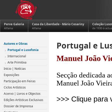
Perve Galeria
Casa da Liberdade - Mário Cesariny
Coleção Luso
Alfama
Alfama
de 1930 à actu
Portugal e Lu
Autores e Obras
Portugal e Lusofonia
Internacional
Manuel João Vi
Arte Primitiva
.
Início | Notícias
Secção dedicada ao
Exposições
Participação em Feiras
Manuel João Vieir
Ciclos Artísticos
Acervo | Livros e Objectos
>>> Clique para 
Edições Artísticas Exclusivas
.
Dossier de Imprensa