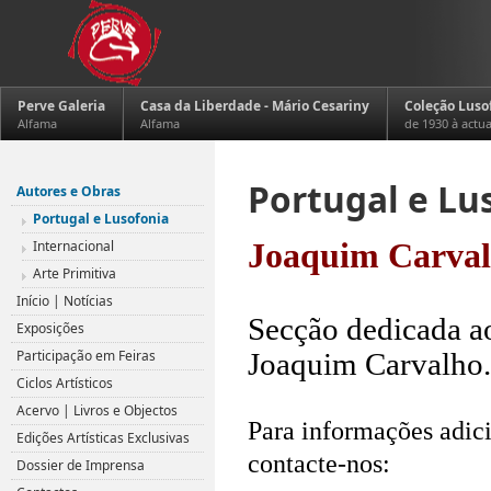
Perve Galeria
Casa da Liberdade - Mário Cesariny
Coleção Luso
Alfama
Alfama
de 1930 à actu
Portugal e Lu
Autores e Obras
Portugal e Lusofonia
Internacional
Joaquim Carva
Arte Primitiva
.
Início | Notícias
Secção dedicada ao
Exposições
Participação em Feiras
Joaquim Carvalho.
Ciclos Artísticos
.
Acervo | Livros e Objectos
Para informações adici
Edições Artísticas Exclusivas
contacte-nos:
Dossier de Imprensa