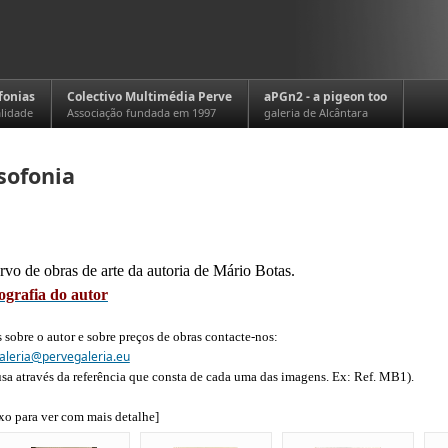
fonias
Colectivo Multimédia Perve
aPGn2 - a pigeon too
alidade
Associação fundada em 1997
galeria de Alcântara
sofonia
vo de obras de arte da autoria de Mário Botas.
ografia do autor
 sobre o autor e sobre preços de obras contacte-nos:
aleria@pervegaleria.eu
usa através da referência que consta de cada uma das imagens. Ex: Ref. MB1).
xo para ver com mais detalhe]