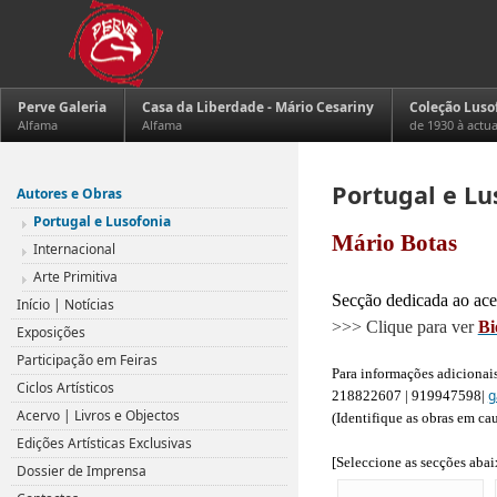
Perve Galeria
Casa da Liberdade - Mário Cesariny
Coleção Luso
Alfama
Alfama
de 1930 à actu
Portugal e Lu
Autores e Obras
Portugal e Lusofonia
Mário Botas
Internacional
.
Arte Primitiva
Secção dedicada ao acer
Início | Notícias
>>> Clique para ver
Bi
Exposições
.
Participação em Feiras
Para informações adicionais
Ciclos Artísticos
g
218822607 | 919947598|
Acervo | Livros e Objectos
(Identifique as obras em ca
.
Edições Artísticas Exclusivas
[Seleccione as secções abai
Dossier de Imprensa