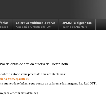
fonias
Colectivo Multimédia Perve
aPGn2 - a pigeon too
alidade
Associação fundada em 1997
galeria de Alcântara
vo de obras de arte da autoria de Dieter Roth.
 sobre o autor e sobre preços de obras contacte-nos:
aleria@pervegaleria.eu
usa através da referência que consta de cada uma das imagens. Ex: Ref. DT1).
xo para ver com mais detalhe]