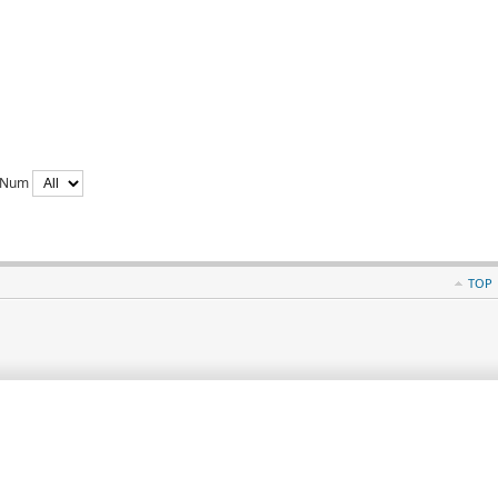
y Num
TOP