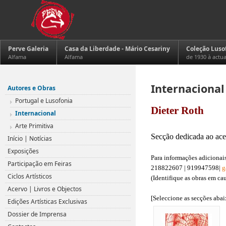
Perve Galeria
Casa da Liberdade - Mário Cesariny
Coleção Luso
Alfama
Alfama
de 1930 à actu
Internacional
Autores e Obras
Portugal e Lusofonia
Dieter Roth
Internacional
.
Arte Primitiva
Secção dedicada ao acer
Início | Notícias
.
Exposições
Para informações adicionais
Participação em Feiras
218822607 | 919947598|
g
Ciclos Artísticos
(Identifique as obras em ca
.
Acervo | Livros e Objectos
[Seleccione as secções abai
Edições Artísticas Exclusivas
Dossier de Imprensa