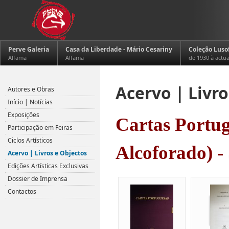
Perve Galeria
Casa da Liberdade - Mário Cesariny
Coleção Luso
Alfama
Alfama
de 1930 à actu
Acervo | Livro
Autores e Obras
Início | Notícias
Exposições
Cartas Portug
Participação em Feiras
Ciclos Artísticos
Alcoforado) -
Acervo | Livros e Objectos
Edições Artísticas Exclusivas
Dossier de Imprensa
Contactos