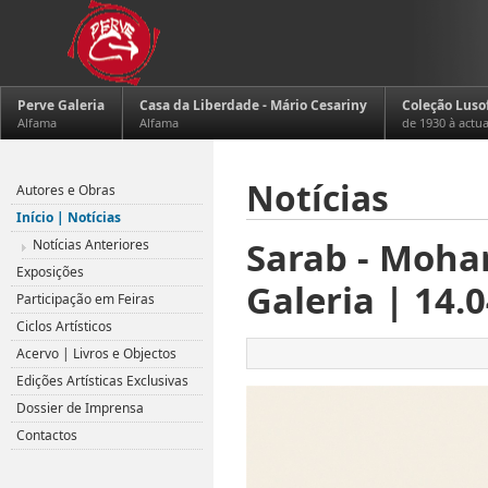
Perve Galeria
Casa da Liberdade - Mário Cesariny
Coleção Luso
Alfama
Alfama
de 1930 à actu
Notícias
Autores e Obras
Início | Notícias
Sarab - Moha
Notícias Anteriores
Exposições
Galeria | 14.0
Participação em Feiras
Ciclos Artísticos
Acervo | Livros e Objectos
Edições Artísticas Exclusivas
Dossier de Imprensa
Contactos